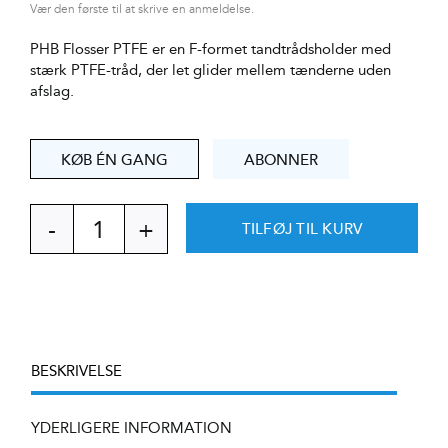
Vær den første til at skrive en anmeldelse.
PHB Flosser PTFE er en F-formet tandtrådsholder med
stærk PTFE-tråd, der let glider mellem tænderne uden
afslag.
KØB ÉN GANG
ABONNER
TILFØJ TIL KURV
PHB
Flosser
PTFE
tandtrådsbøjle
antal
BESKRIVELSE
YDERLIGERE INFORMATION