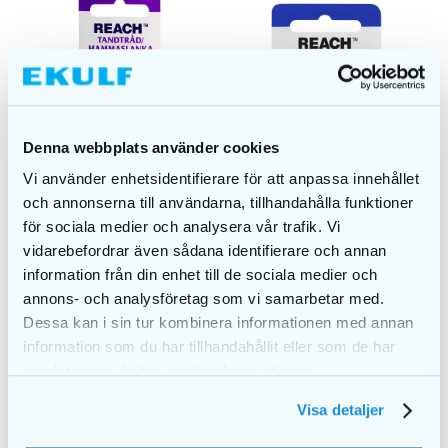
Denna webbplats använder cookies
Vi använder enhetsidentifierare för att anpassa innehållet
och annonserna till användarna, tillhandahålla funktioner
för sociala medier och analysera vår trafik. Vi
vidarebefordrar även sådana identifierare och annan
information från din enhet till de sociala medier och
REACH Dentotape
REACH Dentotape
annons- och analysföretag som vi samarbetar med.
Original 100m
Slim tandtråd 50m
Dessa kan i sin tur kombinera informationen med annan
kr.
72,00
kr.
48,00
information som du har tillhandahållit eller som de har
samlat in när du har använt deras tjänster.
TILFØJ TIL KURV
TILFØJ TIL KURV
Visa detaljer