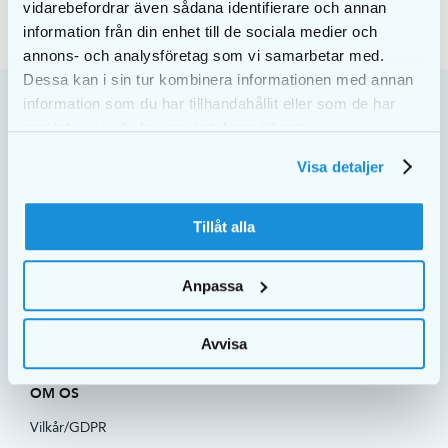
vidarebefordrar även sådana identifierare och annan
information från din enhet till de sociala medier och
annons- och analysföretag som vi samarbetar med.
Dessa kan i sin tur kombinera informationen med annan
information som du har tillhandahållit eller som de har
samlat in när du har använt deras tjänster.
Visa detaljer
Pakke/Leveringsadresse: EKULF AB | Box 11101 600 11
Norrköping, Sverige
Tillåt alla
Adresse:
Navestadsgatan 31 603 66 Norrköping
Telefon:
45 82 08 22
Anpassa
E-mail:
danmark@ekulf.se
Org. Nr: 556125-9002
Avvisa
OM OS
Vilkår/GDPR