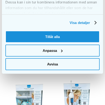
Dessa kan i sin tur kombinera informationen med annan
information som du har tillhandahållit eller som de har
samlat in när du har använt deras tjänster.
Visa detaljer
Tillåt alla
PURE shine
PURE shine
produktstativ
produktstativ
PAKKEPRIS
Anpassa
DETALJER
DETALJER
Avvisa