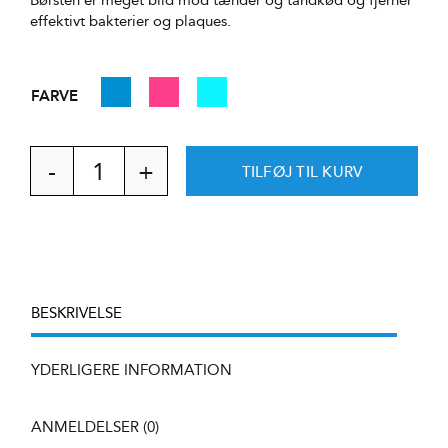
effektivt bakterier og plaques.
FARVE

TILFØJ TIL KURV
EKULF
twice
Advanced
antal
BESKRIVELSE
YDERLIGERE INFORMATION
ANMELDELSER (0)