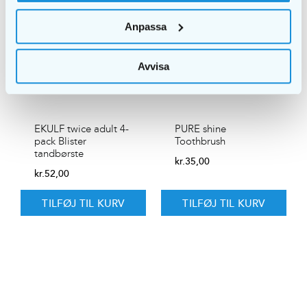
Anpassa
Avvisa
EKULF twice adult 4-
PURE shine
pack Blister
Toothbrush
tandbørste
kr.
35,00
kr.
52,00
TILFØJ TIL KURV
TILFØJ TIL KURV