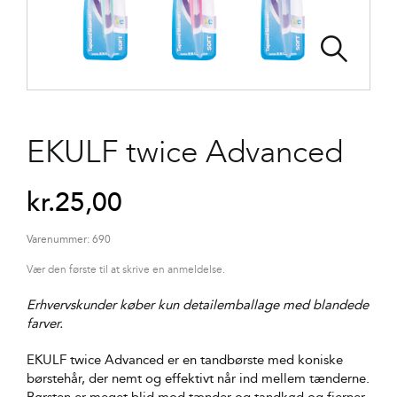
EKULF twice Advanced
kr.
25,00
Varenummer:
690
Vær den første til at skrive en anmeldelse.
Erhvervskunder køber kun detailemballage med blandede
farver.
EKULF twice Advanced er en tandbørste med koniske
børstehår, der nemt og effektivt når ind mellem tænderne.
Børsten er meget blid mod tænder og tandkød og fjerner