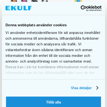
Denna webbplats använder cookies
EKULF twice junior
Vi använder enhetsidentifierare för att anpassa innehållet
blister
och annonserna till användarna, tillhandahålla funktioner
EKULF twice adult
kr.
20,00
för sociala medier och analysera vår trafik. Vi
blister
vidarebefordrar även sådana identifierare och annan
kr.
20,00
information från din enhet till de sociala medier och
VÆLG
VÆLG
annons- och analysföretag som vi samarbetar med.
MULIGHEDER
MULIGHEDER
Dessa kan i sin tur kombinera informationen med annan
information som du har tillhandahållit eller som de har
samlat in när du har använt deras tjänster.
Visa detaljer
Tillåt alla