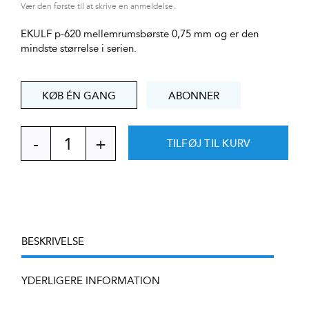
Vær den første til at skrive en anmeldelse.
EKULF p-620 mellemrumsbørste 0,75 mm og er den
mindste størrelse i serien.
KØB ÉN GANG
ABONNER
TILFØJ TIL KURV
EKULF
p-
620
sort
0,75
mm
antal
BESKRIVELSE
YDERLIGERE INFORMATION