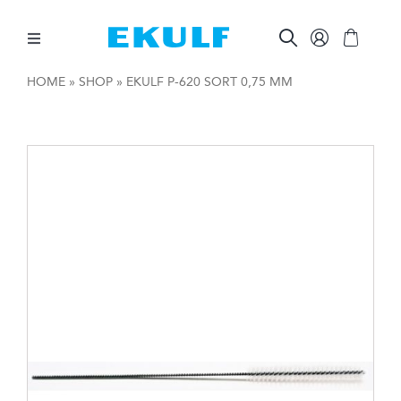
Skip
to
content
Toggle
Navigation
HOME
»
SHOP
»
EKULF P-620 SORT 0,75 MM
MELLEM TÆNDERNE
BØRSTE TÆNDER
ØVRIG MUNDPLEJE
ØVRIGE PRODUKTER
FOR VIRKSOMHEDER