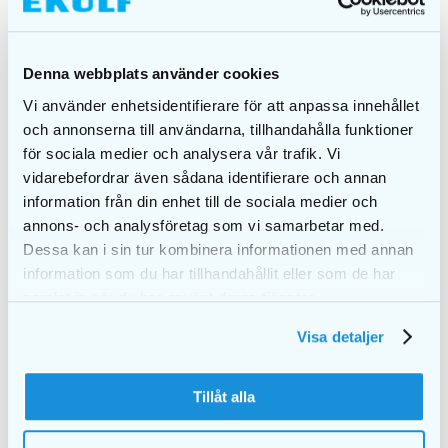
Denna webbplats använder cookies
Vi använder enhetsidentifierare för att anpassa innehållet
och annonserna till användarna, tillhandahålla funktioner
EKULF p-622 blå 0,95
EKULF p-625 lilla
för sociala medier och analysera vår trafik. Vi
mm
1,20 mm
vidarebefordrar även sådana identifierare och annan
kr.
51,00
kr.
51,00
information från din enhet till de sociala medier och
annons- och analysföretag som vi samarbetar med.
TILFØJ TIL KURV
TILFØJ TIL KURV
Dessa kan i sin tur kombinera informationen med annan
information som du har tillhandahållit eller som de har
samlat in när du har använt deras tjänster.
Visa detaljer
Tillåt alla