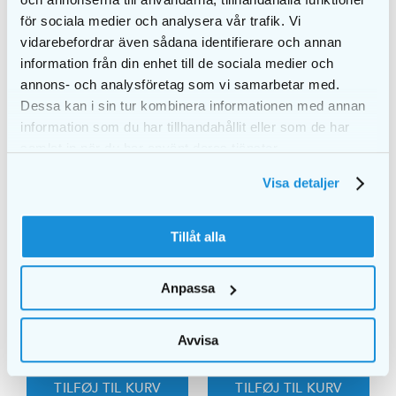
LIGNENDE PRODUKTER
för sociala medier och analysera vår trafik. Vi
vidarebefordrar även sådana identifierare och annan
information från din enhet till de sociala medier och
annons- och analysföretag som vi samarbetar med.
Dessa kan i sin tur kombinera informationen med annan
information som du har tillhandahållit eller som de har
samlat in när du har använt deras tjänster.
Visa detaljer
Tillåt alla
Anpassa
NATURA OvalBrush
NATURA RoundBrush
Mixed
40mm
Avvisa
kr.
111,00
kr.
73,00
TILFØJ TIL KURV
TILFØJ TIL KURV