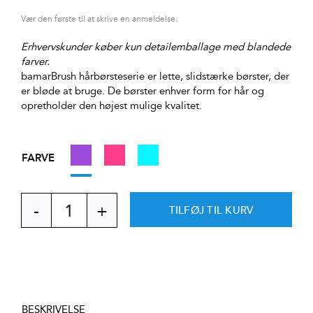
Vær den første til at skrive en anmeldelse.
Erhvervskunder køber kun detailemballage med blandede
farver.
bamarBrush hårbørsteserie er lette, slidstærke børster, der
er bløde at bruge. De børster enhver form for hår og
opretholder den højest mulige kvalitet.
FARVE

TILFØJ TIL KURV
EKULF
bamarBrush
DETANGELING
antal
BESKRIVELSE