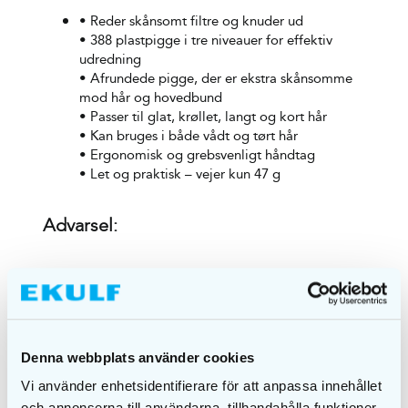
• Reder skånsomt filtre og knuder ud
• 388 plastpigge i tre niveauer for effektiv
udredning
• Afrundede pigge, der er ekstra skånsomme
mod hår og hovedbund
• Passer til glat, krøllet, langt og kort hår
• Kan bruges i både vådt og tørt hår
• Ergonomisk og grebsvenligt håndtag
• Let og praktisk – vejer kun 47 g
Advarsel:
Undgå direkte kontakt med varmekilder, f.eks.
hårtørrer.
Denna webbplats använder cookies
Vi använder enhetsidentifierare för att anpassa innehållet
och annonserna till användarna, tillhandahålla funktioner