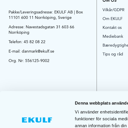
OM OS
Vilkår/GDPR
Pakke/Leveringsadresse: EKULF AB | Box
11101 600 11 Norrköping, Sverige
Om EKULF
Adresse:
Navestadsgatan 31 603 66
Kontakt os
Norrköping
Mediebank
Telefon:
45 82 08 22
Bæredygtigh
E-mail:
danmark@ekulf.se
Tips og råd
Org. Nr: 556125-9002
Denna webbplats använde
Vi använder enhetsidentifie
funktioner för sociala medi
annan information från din