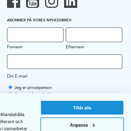
ABONNER PÅ VORES NYHEDSBREV
Fornavn
Efternavn
Din E-mail
Jeg er privatperson
Jeg er virksomhed
Ved at abonnere på vores nyhedsbrev accepterer du EKULFs
Tillåt alla
privatlivspolitik
.
illhandahålla
ifierare och
Anpassa
 vi samarbetar