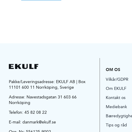
OM OS
Vilkår/GDPR
Pakke/Leveringsadresse: EKULF AB | Box
11101 600 11 Norrköping, Sverige
Om EKULF
Adresse:
Navestadsgatan 31 603 66
Kontakt os
Norrköping
Mediebank
Telefon:
45 82 08 22
Bæredygtigh
E-mail:
danmark@ekulf.se
Tips og råd
Org. Nr: 556125-9002