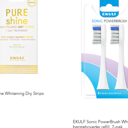
e Whitening Dry Strips
EKULF Sonic PowerBrush Wh
børstehoveder refill, 2-pak