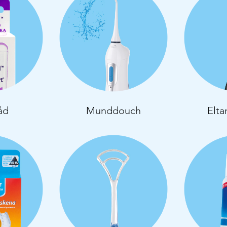
åd
Munddouch
Elta