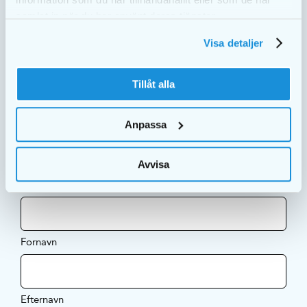
samlat in när du har använt deras tjänster.
Visa detaljer
SPROG
Tillåt alla
DA
Anpassa
Avvisa
ABONNER PÅ VORES NYHEDSBREV
Fornavn
Efternavn