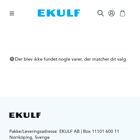
Skip
to
content
Toggle
Navigation
MELLEM TÆNDERNE
BØRSTE TÆNDER
Der blev ikke fundet nogle varer, der matcher dit valg.
ØVRIG MUNDPLEJE
ØVRIGE PRODUKTER
FOR VIRKSOMHEDER
Pakke/Leveringsadresse: EKULF AB | Box 11101 600 11
Norrköping, Sverige