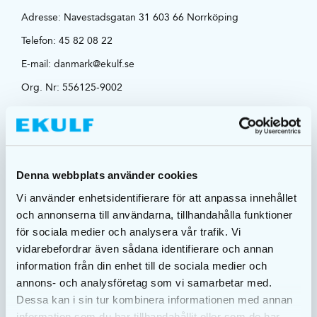
Adresse:
Navestadsgatan 31 603 66 Norrköping
Telefon:
45 82 08 22
E-mail:
danmark@ekulf.se
Org. Nr: 556125-9002
OM OS
Vilkår/GDPR
Denna webbplats använder cookies
Om EKULF
Vi använder enhetsidentifierare för att anpassa innehållet
Kontakt os
och annonserna till användarna, tillhandahålla funktioner
Mediebank
för sociala medier och analysera vår trafik. Vi
Bæredygtighed
vidarebefordrar även sådana identifierare och annan
Tips og råd
information från din enhet till de sociala medier och
annons- och analysföretag som vi samarbetar med.
Dessa kan i sin tur kombinera informationen med annan
information som du har tillhandahållit eller som de har